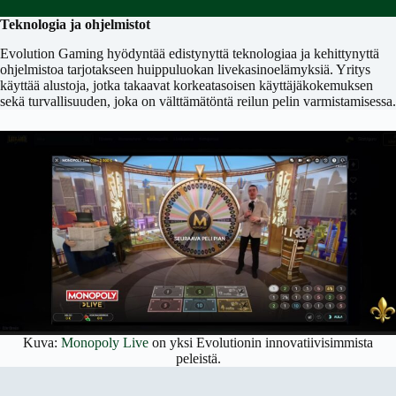
Teknologia ja ohjelmistot
Evolution Gaming hyödyntää edistynyttä teknologiaa ja kehittynyttä
ohjelmistoa tarjotakseen huippuluokan livekasinoelämyksiä. Yritys
käyttää alustoja, jotka takaavat korkeatasoisen käyttäjäkokemuksen
sekä turvallisuuden, joka on välttämätöntä reilun pelin varmistamisessa.
Kuva:
Monopoly Live
on yksi Evolutionin innovatiivisimmista
peleistä.