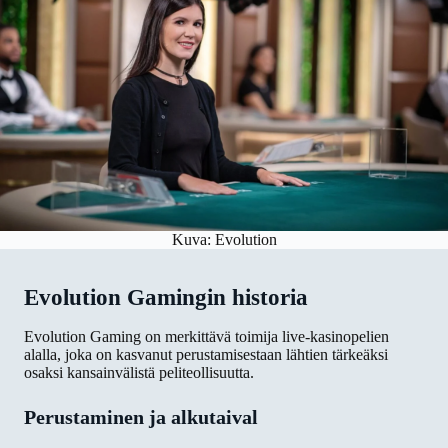
Kuva: Evolution
Evolution Gamingin historia
Evolution Gaming on merkittävä toimija live-kasinopelien
alalla, joka on kasvanut perustamisestaan lähtien tärkeäksi
osaksi kansainvälistä peliteollisuutta.
Perustaminen ja alkutaival