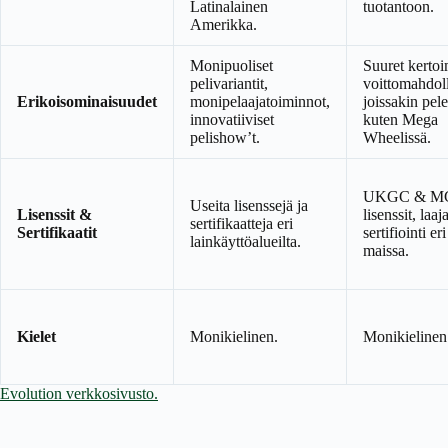
Latinalainen
tuotantoon.
Amerikka.
Monipuoliset
Suuret kertoi
pelivariantit,
voittomahdol
Erikoisominaisuudet
monipelaajatoiminnot,
joissakin pele
innovatiiviset
kuten Mega
pelishow’t.
Wheelissä.
UKGC & M
Useita lisenssejä ja
Lisenssit &
lisenssit, laaj
sertifikaatteja eri
Sertifikaatit
sertifiointi eri
lainkäyttöalueilta.
maissa.
Kielet
Monikielinen.
Monikielinen
Evolution verkkosivusto.