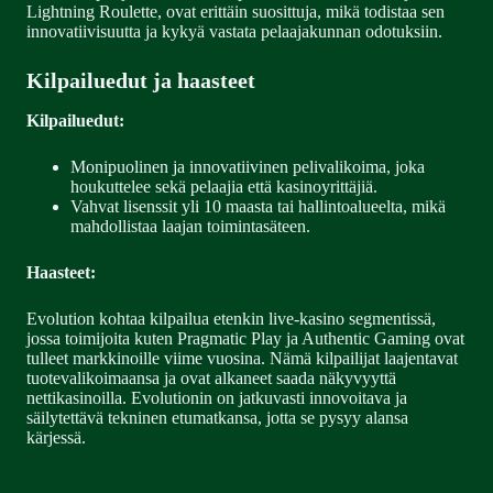
Lightning Roulette, ovat erittäin suosittuja, mikä todistaa sen
innovatiivisuutta ja kykyä vastata pelaajakunnan odotuksiin.
Kilpailuedut ja haasteet
Kilpailuedut:
Monipuolinen ja innovatiivinen pelivalikoima, joka
houkuttelee sekä pelaajia että kasinoyrittäjiä.
Vahvat lisenssit yli 10 maasta tai hallintoalueelta, mikä
mahdollistaa laajan toimintasäteen.
Haasteet:
Evolution kohtaa kilpailua etenkin live-kasino segmentissä,
jossa toimijoita kuten Pragmatic Play ja Authentic Gaming ovat
tulleet markkinoille viime vuosina. Nämä kilpailijat laajentavat
tuotevalikoimaansa ja ovat alkaneet saada näkyvyyttä
nettikasinoilla. Evolutionin on jatkuvasti innovoitava ja
säilytettävä tekninen etumatkansa, jotta se pysyy alansa
kärjessä.