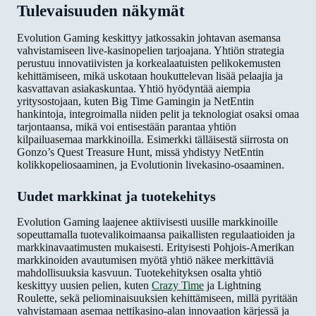
Tulevaisuuden näkymät
Evolution Gaming keskittyy jatkossakin johtavan asemansa
vahvistamiseen live-kasinopelien tarjoajana. Yhtiön strategia
perustuu innovatiivisten ja korkealaatuisten pelikokemusten
kehittämiseen, mikä uskotaan houkuttelevan lisää pelaajia ja
kasvattavan asiakaskuntaa. Yhtiö hyödyntää aiempia
yritysostojaan, kuten Big Time Gamingin ja NetEntin
hankintoja, integroimalla niiden pelit ja teknologiat osaksi omaa
tarjontaansa, mikä voi entisestään parantaa yhtiön
kilpailuasemaa markkinoilla. Esimerkki tälläisestä siirrosta on
Gonzo’s Quest Treasure Hunt, missä yhdistyy NetEntin
kolikkopeliosaaminen, ja Evolutionin livekasino-osaaminen.
Uudet markkinat ja tuotekehitys
Evolution Gaming laajenee aktiivisesti uusille markkinoille
sopeuttamalla tuotevalikoimaansa paikallisten regulaatioiden ja
markkinavaatimusten mukaisesti. Erityisesti Pohjois-Amerikan
markkinoiden avautumisen myötä yhtiö näkee merkittäviä
mahdollisuuksia kasvuun. Tuotekehityksen osalta yhtiö
keskittyy uusien pelien, kuten
Crazy Time
ja Lightning
Roulette, sekä peliominaisuuksien kehittämiseen, millä pyritään
vahvistamaan asemaa nettikasino-alan innovaation kärjessä ja