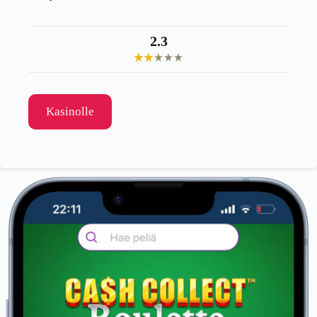
2.3
Kasinolle