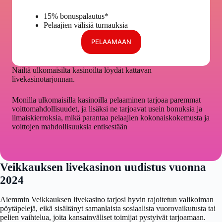
15% bonuspalautus*
Pelaajien välisiä turnauksia
PELAAMAAN
Näiltä ulkomaisilta kasinoilta löydät kattavan
livekasinotarjonnan.
Monilla ulkomaisilla kasinoilla pelaaminen tarjoaa paremmat
voittomahdollisuudet, ja lisäksi ne tarjoavat usein bonuksia ja
ilmaiskierroksia, mikä parantaa pelaajien kokonaiskokemusta ja
voittojen mahdollisuuksia entisestään
Veikkauksen livekasinon uudistus vuonna
2024
Aiemmin Veikkauksen livekasino tarjosi hyvin rajoitetun valikoiman
pöytäpelejä, eikä sisältänyt samanlaista sosiaalista vuorovaikutusta tai
pelien vaihtelua, joita kansainväliset toimijat pystyivät tarjoamaan.