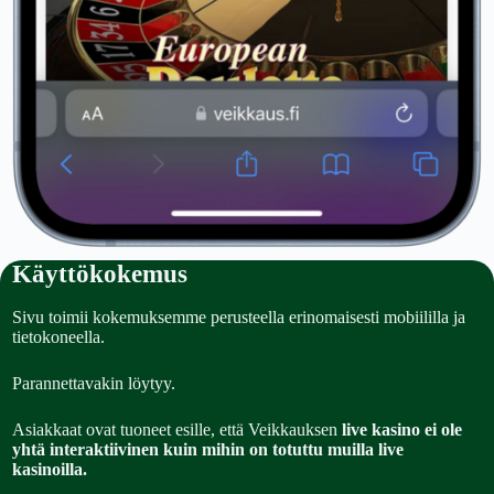
Käyttökokemus
Sivu toimii kokemuksemme perusteella erinomaisesti mobiililla ja
tietokoneella.
Parannettavakin löytyy.
Asiakkaat ovat tuoneet esille, että Veikkauksen
live kasino ei ole
yhtä interaktiivinen kuin mihin on totuttu muilla live
kasinoilla.