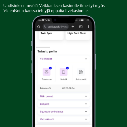
Uudistuksen myötä Veikkauksen kasinolle ilmestyi myös
VideoBotin kanssa tehtyjä oppaita livekasinolle.