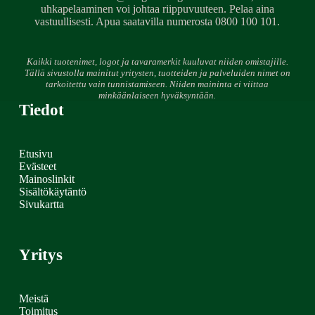
uhkapelaaminen voi johtaa riippuvuuteen. Pelaa aina
vastuullisesti. Apua saatavilla numerosta 0800 100 101.
Kaikki tuotenimet, logot ja tavaramerkit kuuluvat niiden omistajille.
Tällä sivustolla mainitut yritysten, tuotteiden ja palveluiden nimet on
tarkoitettu vain tunnistamiseen. Niiden maininta ei viittaa
minkäänlaiseen hyväksyntään.
Tiedot
Etusivu
Evästeet
Mainoslinkit
Sisältökäytäntö
Sivukartta
Yritys
Meistä
Toimitus