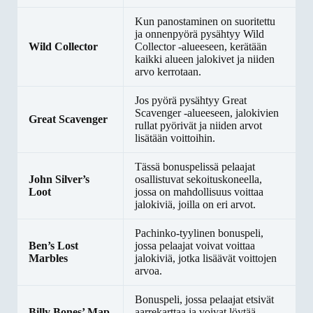
Kun panostaminen on suoritettu
ja onnenpyörä pysähtyy Wild
Wild Collector
Collector -alueeseen, kerätään
kaikki alueen jalokivet ja niiden
arvo kerrotaan.
Jos pyörä pysähtyy Great
Scavenger -alueeseen, jalokivien
Great Scavenger
rullat pyörivät ja niiden arvot
lisätään voittoihin.
Tässä bonuspelissä pelaajat
John Silver’s
osallistuvat sekoituskoneella,
Loot
jossa on mahdollisuus voittaa
jalokiviä, joilla on eri arvot.
Pachinko-tyylinen bonuspeli,
Ben’s Lost
jossa pelaajat voivat voittaa
Marbles
jalokiviä, jotka lisäävät voittojen
arvoa.
Bonuspeli, jossa pelaajat etsivät
Billy Bones’ Map
aarrekarttaa ja voivat löytää