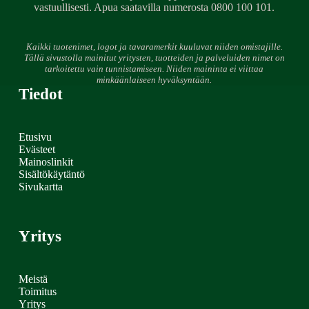
vastuullisesti. Apua saatavilla numerosta 0800 100 101.
Kaikki tuotenimet, logot ja tavaramerkit kuuluvat niiden omistajille.
Tällä sivustolla mainitut yritysten, tuotteiden ja palveluiden nimet on
tarkoitettu vain tunnistamiseen. Niiden maininta ei viittaa
minkäänlaiseen hyväksyntään.
Tiedot
Etusivu
Evästeet
Mainoslinkit
Sisältökäytäntö
Sivukartta
Yritys
Meistä
Toimitus
Yritys