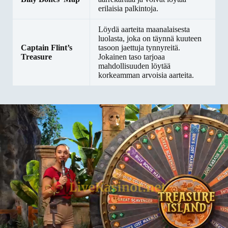
erilaisia palkintoja.
Löydä aarteita maanalaisesta
luolasta, joka on täynnä kuuteen
Captain Flint’s
tasoon jaettuja tynnyreitä.
Treasure
Jokainen taso tarjoaa
mahdollisuuden löytää
korkeamman arvoisia aarteita.