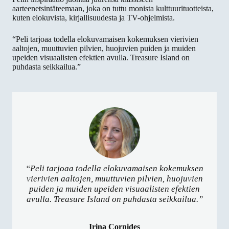
aarteenetsintäteemaan, joka on tuttu monista kulttuurituotteista,
kuten elokuvista, kirjallisuudesta ja TV-ohjelmista.
“Peli tarjoaa todella elokuvamaisen kokemuksen vierivien
aaltojen, muuttuvien pilvien, huojuvien puiden ja muiden
upeiden visuaalisten efektien avulla. Treasure Island on
puhdasta seikkailua.”
“Peli tarjoaa todella elokuvamaisen kokemuksen
vierivien aaltojen, muuttuvien pilvien, huojuvien
puiden ja muiden upeiden visuaalisten efektien
avulla. Treasure Island on puhdasta seikkailua.”
Irina Cornides